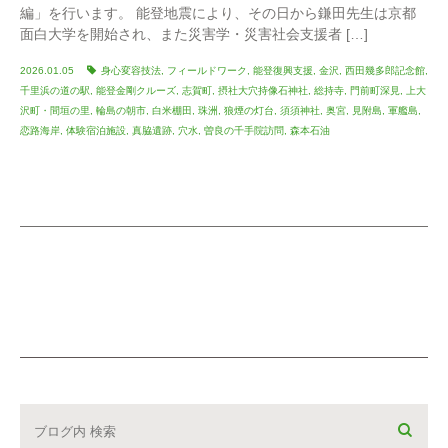
編」を行います。 能登地震により、その日から鎌田先生は京都
面白大学を開始され、また災害学・災害社会支援者 […]
2026.01.05
身心変容技法
,
フィールドワーク
,
能登復興支援
,
金沢
,
西田幾多郎記念館
,
千里浜の道の駅
,
能登金剛クルーズ
,
志賀町
,
摂社大穴持像石神社
,
総持寺
,
門前町深見
,
上大
沢町・間垣の里
,
輪島の朝市
,
白米棚田
,
珠洲
,
狼煙の灯台
,
須須神社
,
奥宮
,
見附島
,
軍艦島
,
恋路海岸
,
体験宿泊施設
,
真脇遺跡
,
穴水
,
曽良の千手院訪問
,
森本石油