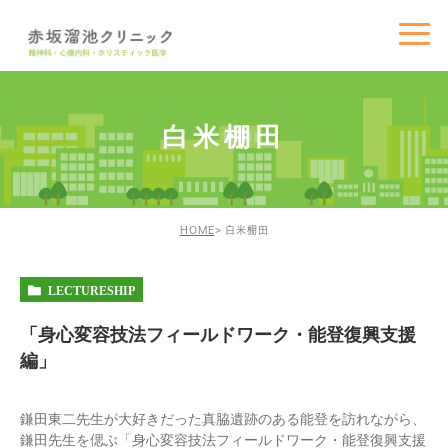
白米棚田
HOME
白米棚田
LECTURESHIP
「身心変容技法フィールドワーク・能登復興支援
編」
鎌田東二先生が大好きだった真脇遺跡のある能登を訪れながら、
鎌田先生を偲ぶ「身心変容技法フィールドワーク・能登復興支援