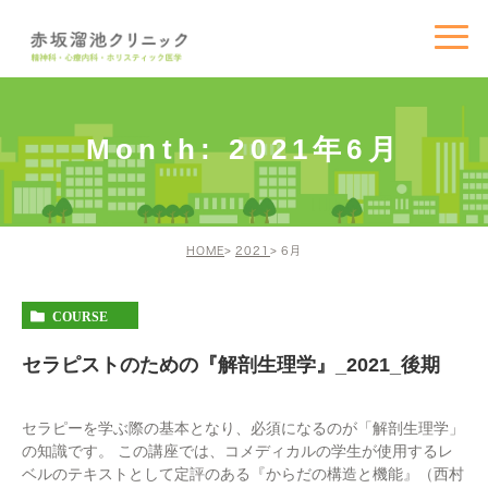
Month: 2021年6月
HOME
2021
6月
COURSE
セラピストのための『解剖生理学』_2021_後期
セラピーを学ぶ際の基本となり、必須になるのが「解剖生理学」
の知識です。 この講座では、コメディカルの学生が使用するレ
ベルのテキストとして定評のある『からだの構造と機能』（西村