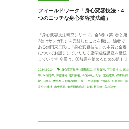
フィールドワーク「身心変容技法・4
つのニッチな身心変容技法編」
『身心変容技法研究シリーズ』全3巻（第1巻と第
2巻はサンガ刊）を完結したことを機に、編者で
ある鎌田東二氏に「身心変容技法」の本質と全容
についてお話ししていただく座学連続講座を継続
しています 今回は、①怨霊を鎮めるための鎮 […]
2024.10.24
身心変容技法
,
鎌田東二
,
京都御苑
,
下御霊神社
,
蘆山
寺
,
阿弥陀寺
,
御霊神社
,
建勲神社
,
今宮神社
,
町駅
,
京福電鉄
,
撮影所前
駅
,
広隆寺
,
木島坐天照御魂神社
,
嵐山
,
野宮神社
,
法輪寺
,
松尾大社
,
御
霊会の神社
,
御土居跡
,
秦氏源氏物語
,
太秦
,
哲学者
,
宗教学者