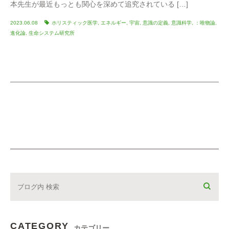
本先生が最近もっとも関心を深めて追究されている […]
2023.06.08
ホリスティック医学
,
エネルギー
,
宇宙
,
意識の定義
,
意識科学
,
：唯物論
,
進化論
,
生命システム研究所
CATEGORY
カテゴリー