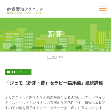
新芽
HOME
新芽
COURSE
「ジェモ（新芽・蕾）セラピー臨床編」連続講座
ホリスティック医学を学ぶ際の基盤となるのが、ボディ－マイン
ド－スピリットという３つの有機的な関係性です。植物の成長途
中の芽や蕾を活用するジェモセラピーは生命力に富んでいます。