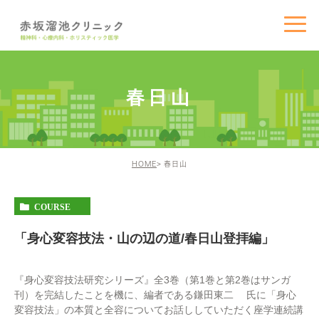
春日山
HOME
春日山
COURSE
「身心変容技法・山の辺の道/春日山登拝編」
『身心変容技法研究シリーズ』全3巻（第1巻と第2巻はサンガ
刊）を完結したことを機に、編者である鎌田東二 氏に「身心
変容技法」の本質と全容についてお話ししていただく座学連続講