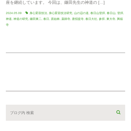
座を継続しています。 今回は、鎌田先生の神道の […]
2024.05.09
身心変容技法
,
身心変容技法研究
,
山の辺の道
,
春日山登拝
,
春日山
,
登拝
,
神道
,
神道の研究
,
鎌田東二
,
春日
,
原始林
,
薬師寺
,
唐招提寺
,
春日大社
,
参拝
,
東大寺
,
興福
寺