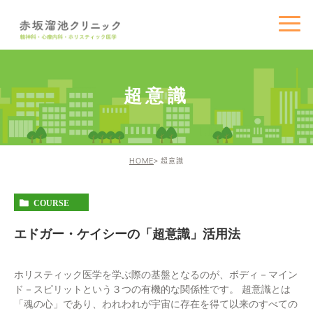
超意識
HOME
超意識
COURSE
エドガー・ケイシーの「超意識」活用法
ホリスティック医学を学ぶ際の基盤となるのが、ボディ－マイン
ド－スピリットという３つの有機的な関係性です。 超意識とは
「魂の心」であり、われわれが宇宙に存在を得て以来のすべての