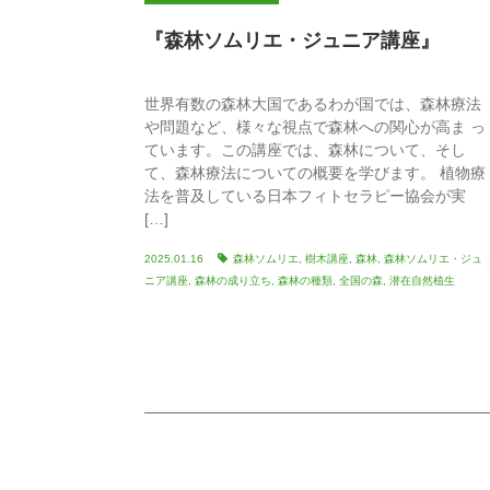
『森林ソムリエ・ジュニア講座』
世界有数の森林大国であるわが国では、森林療法
や問題など、様々な視点で森林への関心が高ま っ
ています。この講座では、森林について、そし
て、森林療法についての概要を学びます。 植物療
法を普及している日本フィトセラピー協会が実
[…]
2025.01.16
森林ソムリエ
,
樹木講座
,
森林
,
森林ソムリエ・ジュ
ニア講座
,
森林の成り立ち
,
森林の種類
,
全国の森
,
潜在自然植生