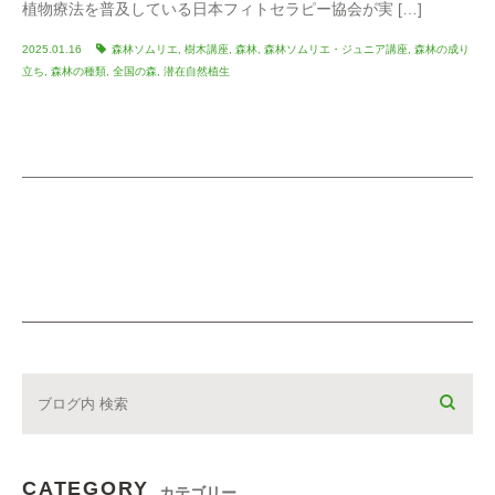
植物療法を普及している日本フィトセラピー協会が実 […]
2025.01.16
森林ソムリエ
,
樹木講座
,
森林
,
森林ソムリエ・ジュニア講座
,
森林の成り
立ち
,
森林の種類
,
全国の森
,
潜在自然植生
CATEGORY
カテゴリー